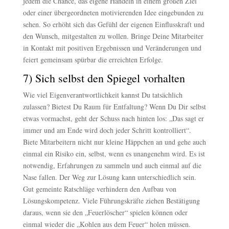
jedem die Chance, das eigene Handeln in einem großen Ziel
oder einer übergeordneten motivierenden Idee eingebunden zu
sehen. So erhöht sich das Gefühl der eigenen Einflusskraft und
den Wunsch, mitgestalten zu wollen. Bringe Deine Mitarbeiter
in Kontakt mit positiven Ergebnissen und Veränderungen und
feiert gemeinsam spürbar die erreichten Erfolge.
7) Sich selbst den Spiegel vorhalten
Wie viel Eigenverantwortlichkeit kannst Du tatsächlich
zulassen? Bietest Du Raum für Entfaltung? Wenn Du Dir selbst
etwas vormachst, geht der Schuss nach hinten los: „Das sagt er
immer und am Ende wird doch jeder Schritt kontrolliert“.
Biete Mitarbeitern nicht nur kleine Häppchen an und gehe auch
einmal ein Risiko ein, selbst, wenn es unangenehm wird. Es ist
notwendig, Erfahrungen zu sammeln und auch einmal auf die
Nase fallen. Der Weg zur Lösung kann unterschiedlich sein.
Gut gemeinte Ratschläge verhindern den Aufbau von
Lösungskompetenz. Viele Führungskräfte ziehen Bestätigung
daraus, wenn sie den „Feuerlöscher“ spielen können oder
einmal wieder die „Kohlen aus dem Feuer“ holen müssen.