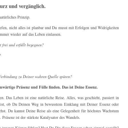
urz und vergänglich.
natürliches Prinzip.
fen, nicht alles ist planbar und Du musst mit Erfolgen und Widrigkeiten
mmer wieder auf das Leben einlassen.
 frei und erfüllt begegnen?
?
 Verbindung zu Deiner wahren Quelle spüren?
enwärtige Präsenz und Fülle finden. Das ist Deine Essenz.
 Das Leben ist eine natürliche Reise. Alles, was geschieht, passiert in
 ist, ob Du Deinen Weg in bewusstem Einklang mit Deiner Essenz oder
hst. Du kannst Deine Reise als eine Gelegenheit für höchstes Wachstum
 Präsenz ist der stärkste Katalysator des Wandels.
nneren Körper fühlen? Hast Du Dir diese Fragen schon einmal gestellt?