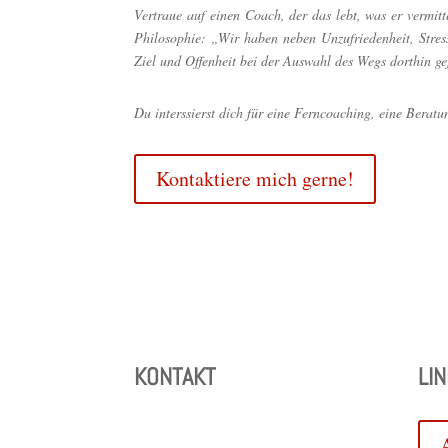
Vertraue auf einen Coach, der das lebt, was er vermit
Philosophie: „Wir haben neben Unzufriedenheit, Stre
Ziel und Offenheit bei der Auswahl des Wegs dorthin g
Du interssierst dich für eine Ferncoaching, eine Beratu
Kontaktiere mich gerne!
KONTAKT
LI
info@brigitta-kem
com
ner.