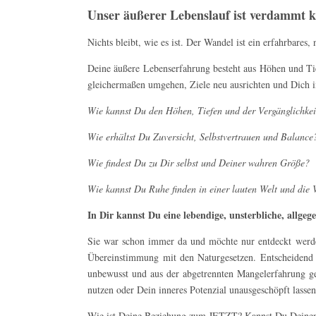
Unser äußerer Lebenslauf ist verdammt k
Nichts bleibt, wie es ist. Der Wandel ist ein erfahrbares, 
Deine äußere Lebenserfahrung besteht aus Höhen und Tie
gleichermaßen umgehen, Ziele neu ausrichten und Dich i
Wie kannst Du den Höhen, Tiefen und der Vergänglichkeit
Wie erhältst Du Zuversicht, Selbstvertrauen und Balance
Wie findest Du zu Dir selbst und Deiner wahren Größe?
Wie kannst Du Ruhe finden in einer lauten Welt und die
In Dir kannst Du eine lebendige, unsterbliche, allgeg
Sie war schon immer da und möchte nur entdeckt werden.
Übereinstimmung mit den Naturgesetzen. Entscheidend
unbewusst und aus der abgetrennten Mangelerfahrung ge
nutzen oder Dein inneres Potenzial unausgeschöpft lassen.
Wie ist Deine Beziehung zum JETZT? Kannst Du Deinen i